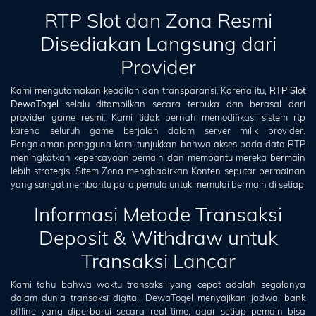
RTP Slot dan Zona Resmi
Disediakan Langsung dari
Provider
Kami mengutamakan keadilan dan transparansi. Karena itu,
RTP Slot
DewaTogel
selalu ditampilkan secara terbuka dan berasal dari
provider game resmi. Kami tidak pernah memodifikasi sistem rtp
karena seluruh game berjalan dalam server milik provider.
Pengalaman pengguna kami tunjukkan bahwa akses pada data RTP
meningkatkan kepercayaan pemain dan membantu mereka bermain
lebih strategis. Sitem Zona menghadirkan Konten seputar permainan
yang sangat membantu para pemula untuk memulai bermain di setiap
Informasi Metode Transaksi
Deposit & Withdraw untuk
Transaksi Lancar
Kami tahu bahwa waktu transaksi yang cepat adalah segalanya
dalam dunia transaksi digital. DewaTogel menyajikan jadwal bank
offline yang diperbarui secara real-time, agar setiap pemain bisa