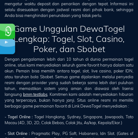
mengatur waktu deposit dan penarikan dengan tepat. Informasi ini
selalu disesuaikan dengan jadwal resmi dari pihak bank, sehingga
Anda bisa menghindari penundaan yang tidak perlu.
Game Unggulan DewaTogel
Lengkap: Togel, Slot, Casino,
Poker, dan Sbobet
Dengan pengalaman lebih dari 10 tahun di dunia permainan togel
online, situs kami menyediakan seluruh game favorit hanya dalam satu
akun. Pemain bisa memilih antara togel, slot, live casino, poker IDN,
atau taruhan bola Sbobet. Semua game dijalankan melalui penyedia
resmi dengan provider yang sudah bekerja sama lebih dari puluhan
tahun, memastikan sistem yang aman dan diawasi oleh lisensi
langsung
bmm testlabs
. Komitmen kami adalah menyediakan hiburan
yang terpercaya, bukan hanya janji. Situs online resmi ini memiliki
berbagai game permainan favorit di Link DewaTogel menyediakan :
- Togel Online :
Togel Hongkong, Sydney, Singapore, Jowopools, Toto
Macau (4D, 3D, 2D, Colok Bebas, Colok Jitu, As/kop, Kepala/Ekor.)
- Slot Online :
Pragmatic Play, PG Soft, Habanero, Idn Slot. (Gates of