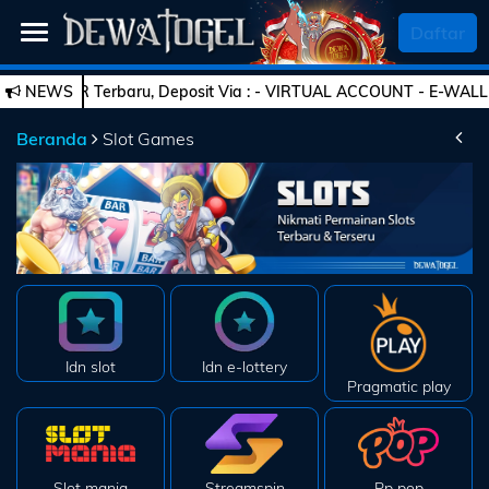
SELAMAT DATANG
Daftar
 Terbaru, Deposit Via : - VIRTUAL ACCOUNT - E-WALLET - QRIS (S
NEWS
Beranda
Beranda
Slot Games
Daftar
Togel
Live
Casino
Slot
Games
Idn slot
Idn e-lottery
Pragmatic play
Esports
PROMO
Bola
Slot mania
Streamspin
Pp pop